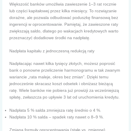
Większość banków umożliwia zawieszenie 1–3 rat rocznie
lub części kapitałowej przez kilka miesięcy. To rozwiązanie
doraźne, ale pozwala odbudować poduszkę finansową bez
ingerencji w oprocentowanie. Pamiętaj, że zawieszone raty
zwiększają saldo, dlatego po wakacjach kredytowych warto
przeznaczyć dodatkowe środki na nadpłatę.
Nadpłata kapitału z jednoczesną redukcją raty
Nadpłacając nawet kilka tysięcy złotych, możesz poprosić
bank o ponowne przeliczenie harmonogramu w tak zwanym
wariancie „rata maleje, okres bez zmian”. Dzięki temu
jednocześnie skracasz koszt odsetek i obniżasz bieżącą
ratę. Wiele banków nie pobiera już prowizji za wcześniejszą
spłatę, zwłaszcza po upływie 3 lat od uruchomienia kredytu.
Nadpłata 5 % salda zmniejsza ratę średnio o 4 %.
Nadpłata 10 % salda – spadek raty nawet o 8–9 %.
Zmiana formuły oprocentowania (stałe vs. zmienne)