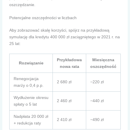
oszczędzanie.
Potencjalne oszczędności w liczbach
Aby zobrazować skalę korzyści, spójrz na przykładową
symulację dla kredytu 400 000 zł zaciągniętego w 2021 r. na
25 lat:
Przykładowa
Miesięczna
Rozwiązanie
nowa rata
oszczędność
Renegocjacja
2 680 zł
−220 zł
marży o 0,4 p.p.
Wydłużenie okresu
2 460 zł
−440 zł
spłaty o 5 lat
Nadpłata 20 000 zł
2 410 zł
−490 zł
+ redukcja raty