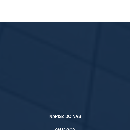
Bez kosztów, bez presji, z zespołem ekspertów
Porozmawiaj z ekspertem o kredycie hipotecznym
NAPISZ DO NAS
ZADZWOŃ